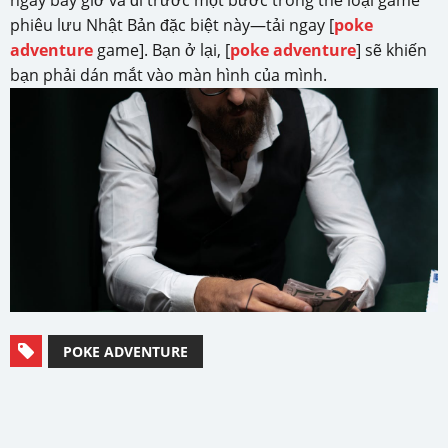
ngay bây giờ và đi trước một bước trong thể loại game
phiêu lưu Nhật Bản đặc biệt này—tải ngay [
poke
adventure
game]. Bạn ở lại, [
poke adventure
] sẽ khiến
bạn phải dán mắt vào màn hình của mình.
POKE ADVENTURE