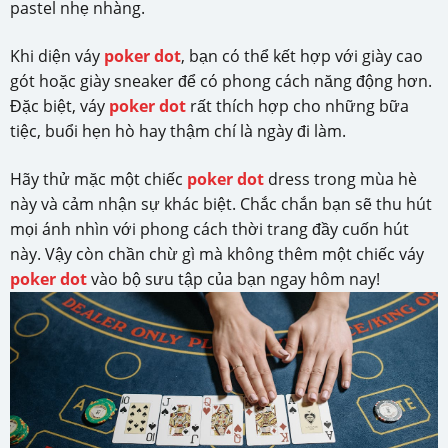
pastel nhẹ nhàng.
Khi diện váy
poker dot
, bạn có thể kết hợp với giày cao
gót hoặc giày sneaker để có phong cách năng động hơn.
Đặc biệt, váy
poker dot
rất thích hợp cho những bữa
tiệc, buổi hẹn hò hay thậm chí là ngày đi làm.
Hãy thử mặc một chiếc
poker dot
dress trong mùa hè
này và cảm nhận sự khác biệt. Chắc chắn bạn sẽ thu hút
mọi ánh nhìn với phong cách thời trang đầy cuốn hút
này. Vậy còn chần chừ gì mà không thêm một chiếc váy
poker dot
vào bộ sưu tập của bạn ngay hôm nay!