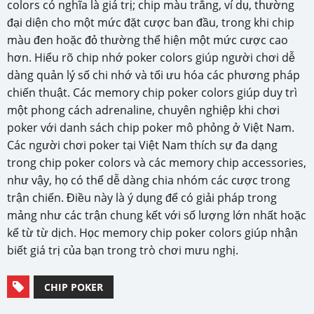
colors có nghĩa là giá trị; chip màu trắng, ví dụ, thường
đại diện cho một mức đặt cược ban đầu, trong khi chip
màu đen hoặc đỏ thường thể hiện một mức cược cao
hơn. Hiểu rõ chip nhớ poker colors giúp người chơi dễ
dàng quản lý số chi nhớ và tối ưu hóa các phương pháp
chiến thuật. Các memory chip poker colors giúp duy trì
một phong cách adrenaline, chuyên nghiệp khi chơi
poker với danh sách chip poker mô phỏng ở Việt Nam.
Các người chơi poker tại Việt Nam thích sự đa dạng
trong chip poker colors và các memory chip accessories,
như vậy, họ có thể dễ dàng chia nhóm các cược trong
trận chiến. Điều này là ý dụng để có giải pháp trong
mảng như các trận chung kết với số lượng lớn nhất hoặc
kể từ từ dịch. Học memory chip poker colors giúp nhận
biết giá trị của bạn trong trò chơi mưu nghị.
CHIP POKER