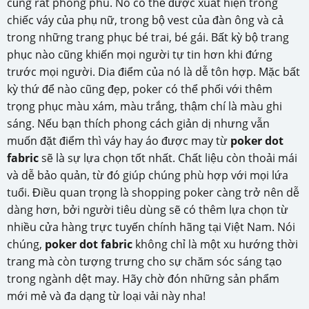
cũng rất phong phú. Nó có thể được xuất hiện trong
chiếc váy của phụ nữ, trong bộ vest của đàn ông và cả
trong những trang phục bé trai, bé gái. Bất kỳ bộ trang
phục nào cũng khiến mọi người tự tin hơn khi đứng
trước mọi người. Dia điểm của nó là dễ tôn hợp. Mặc bất
kỳ thứ để nào cũng đẹp, poker có thể phối với thêm
trọng phục màu xám, màu trắng, thậm chí là màu ghi
sáng. Nếu bạn thích phong cách giản dị nhưng vẫn
muốn đặt điểm thì váy hay áo được may từ
poker dot
fabric
sẽ là sự lựa chọn tốt nhất. Chất liệu còn thoải mái
và dễ bảo quản, từ đó giúp chúng phù hợp với mọi lứa
tuổi. Điều quan trọng là shopping poker càng trở nên dễ
dàng hơn, bởi người tiêu dùng sẽ có thêm lựa chọn từ
nhiều cửa hàng trực tuyến chính hãng tại Việt Nam. Nói
chúng,
poker dot fabric
không chỉ là một xu hướng thời
trang mà còn tượng trưng cho sự chăm sóc sáng tạo
trong ngành dệt may. Hãy chờ đón những sản phẩm
mới mẻ và đa dạng từ loại vải này nha!