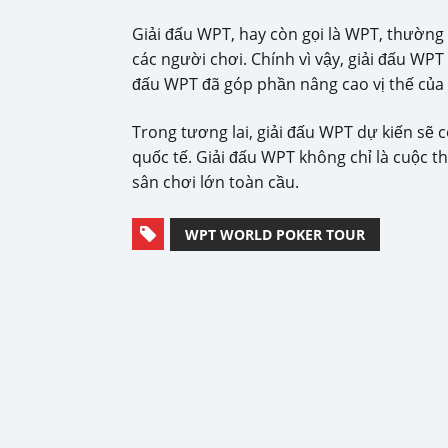
Giải đấu WPT, hay còn gọi là WPT, thường 
các người chơi. Chính vì vậy, giải đấu WP
đấu WPT đã góp phần nâng cao vị thế của 
Trong tương lai, giải đấu WPT dự kiến sẽ
quốc tế. Giải đấu WPT không chỉ là cuộc th
sân chơi lớn toàn cầu.
WPT WORLD POKER TOUR