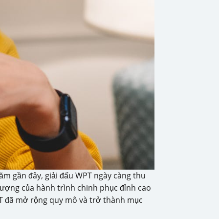
năm gần đây, giải đấu WPT ngày càng thu
 tượng của hành trình chinh phục đỉnh cao
WPT đã mở rộng quy mô và trở thành mục