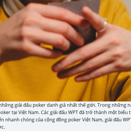
những giải đấu poker danh giá nhất thế giới. Trong những 
poker tại Việt Nam. Các giải đấu WPT đã trở thành một biểu
riển nhanh chóng của cộng đồng poker Việt Nam, giải đấu 
ớc.