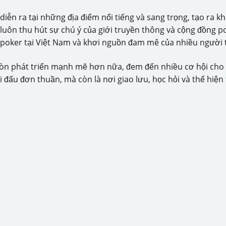
diễn ra tại những địa điểm nổi tiếng và sang trọng, tạo ra 
T luôn thu hút sự chú ý của giới truyền thông và cộng đồng 
poker tại Việt Nam và khơi nguồn đam mê của nhiều người t
 còn phát triển mạnh mẽ hơn nữa, đem đến nhiều cơ hội cho
i đấu đơn thuần, mà còn là nơi giao lưu, học hỏi và thể hiệ