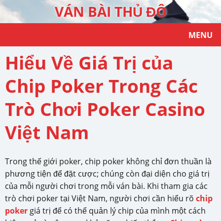
VÁN BÀI THỦ ĐÔ
MENU
Hiểu Về Giá Trị của
Chip Poker Trong Các
Trò Chơi Poker Casino
Việt Nam
Trong thế giới poker, chip poker không chỉ đơn thuần là
phương tiện để đặt cược; chúng còn đại diện cho giá trị
của mỗi người chơi trong mỗi ván bài. Khi tham gia các
trò chơi poker tại Việt Nam, người chơi cần hiểu rõ
chip
poker
giá trị để có thể quản lý chip của mình một cách