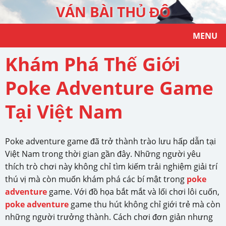
VÁN BÀI THỦ ĐÔ
MENU
Khám Phá Thế Giới
Poke Adventure Game
Tại Việt Nam
Poke adventure game đã trở thành trào lưu hấp dẫn tại
Việt Nam trong thời gian gần đây. Những người yêu
thích trò chơi này không chỉ tìm kiếm trải nghiệm giải trí
thú vị mà còn muốn khám phá các bí mật trong
poke
adventure
game. Với đồ họa bắt mắt và lối chơi lôi cuốn,
poke adventure
game thu hút không chỉ giới trẻ mà còn
những người trưởng thành. Cách chơi đơn giản nhưng