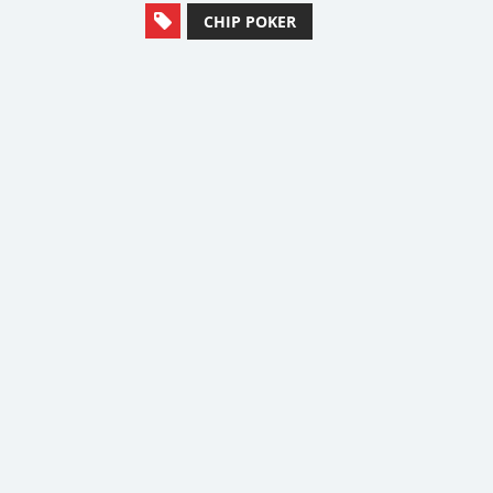
CHIP POKER