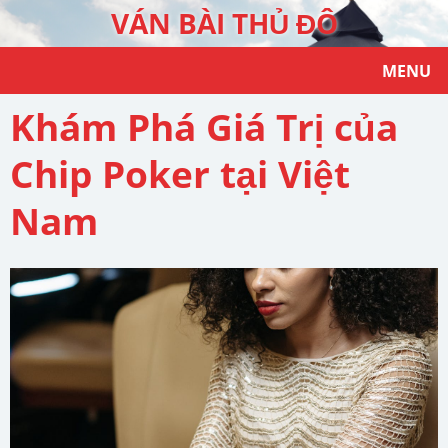
VÁN BÀI THỦ ĐÔ
MENU
Khám Phá Giá Trị của
Chip Poker tại Việt
Nam