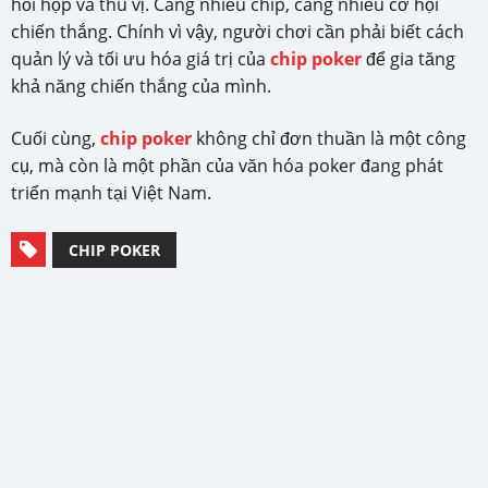
hồi hộp và thú vị. Càng nhiều chip, càng nhiều cơ hội
chiến thắng. Chính vì vậy, người chơi cần phải biết cách
quản lý và tối ưu hóa giá trị của
chip poker
để gia tăng
khả năng chiến thắng của mình.
Cuối cùng,
chip poker
không chỉ đơn thuần là một công
cụ, mà còn là một phần của văn hóa poker đang phát
triển mạnh tại Việt Nam.
CHIP POKER