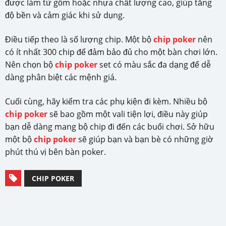
được làm từ gốm hoặc nhựa chất lượng cao, giúp tăng
độ bền và cảm giác khi sử dụng.
Điều tiếp theo là số lượng chip. Một bộ
chip poker
nên
có ít nhất 300 chip để đảm bảo đủ cho một bàn chơi lớn.
Nên chọn bộ
chip poker
set có màu sắc đa dạng để dễ
dàng phân biệt các mệnh giá.
Cuối cùng, hãy kiểm tra các phụ kiện đi kèm. Nhiều bộ
chip poker
sẽ bao gồm một vali tiện lợi, điều này giúp
bạn dễ dàng mang bộ chip đi đến các buổi chơi. Sở hữu
một bộ
chip poker
sẽ giúp bạn và bạn bè có những giờ
phút thú vị bên bàn poker.
CHIP POKER