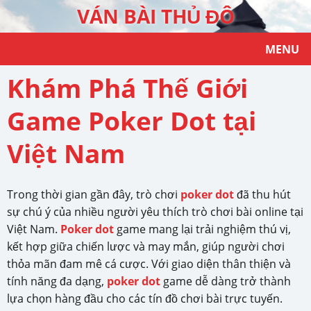
VÁN BÀI THỦ ĐÔ
MENU
Khám Phá Thế Giới
Game Poker Dot tại
Việt Nam
Trong thời gian gần đây, trò chơi
poker dot
đã thu hút
sự chú ý của nhiều người yêu thích trò chơi bài online tại
Việt Nam.
Poker dot
game mang lại trải nghiệm thú vị,
kết hợp giữa chiến lược và may mắn, giúp người chơi
thỏa mãn đam mê cá cược. Với giao diện thân thiện và
tính năng đa dạng,
poker dot
game dễ dàng trở thành
lựa chọn hàng đầu cho các tín đồ chơi bài trực tuyến.