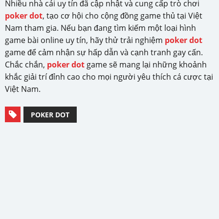
Nhiều nhà cái uy tín đã cập nhật và cung cấp trò chơi
poker dot
, tạo cơ hội cho cộng đồng game thủ tại Việt
Nam tham gia. Nếu bạn đang tìm kiếm một loại hình
game bài online uy tín, hãy thử trải nghiệm
poker dot
game để cảm nhận sự hấp dẫn và cạnh tranh gay cấn.
Chắc chắn,
poker dot
game sẽ mang lại những khoảnh
khắc giải trí đỉnh cao cho mọi người yêu thích cá cược tại
Việt Nam.
POKER DOT