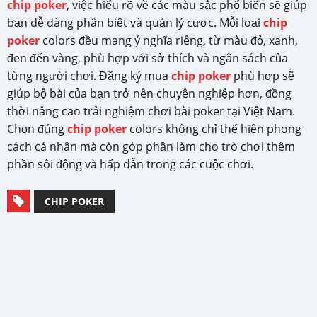
chip poker
, việc hiểu rõ về các màu sắc phổ biến sẽ giúp
bạn dễ dàng phân biệt và quản lý cược. Mỗi loại
chip
poker
colors đều mang ý nghĩa riêng, từ màu đỏ, xanh,
đen đến vàng, phù hợp với sở thích và ngân sách của
từng người chơi. Đăng ký mua
chip poker
phù hợp sẽ
giúp bộ bài của bạn trở nên chuyên nghiệp hơn, đồng
thời nâng cao trải nghiệm chơi bài poker tại Việt Nam.
Chọn đúng
chip poker
colors không chỉ thể hiện phong
cách cá nhân mà còn góp phần làm cho trò chơi thêm
phần sôi động và hấp dẫn trong các cuộc chơi.
CHIP POKER